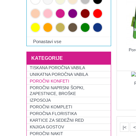
Ponastavi vse
Por
KATEGORIJE
TISKANA POROČNA VABILA
UNIKATNA POROČNA VABILA
POROČNI KONFETI
POROČNI NAPRSNI ŠOPKI,
ZAPESTNICE, BROŠKE
IZPOSOJA
POROČNI KOMPLETI
POROČNA FLORISTIKA
KARTICE ZA SEDEŽNI RED
KNJIGA GOSTOV
|<
<
POROČNI NAKIT