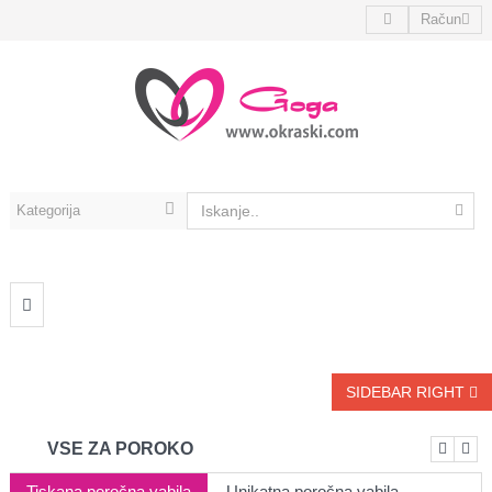
Račun
SIDEBAR RIGHT
VSE ZA POROKO
Tiskana poročna vabila
Unikatna poročna vabila