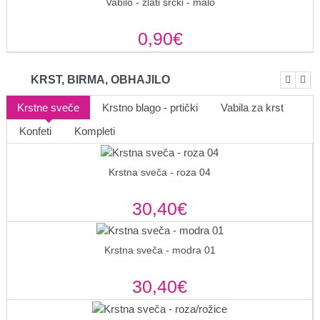
Vabilo - zlati srčki - malo
0,90€
KRST, BIRMA, OBHAJILO
Krstne sveče
Krstno blago - prtički
Vabila za krst
Konfeti
Kompleti
Krstna sveča - roza 04
30,40€
Krstna sveča - modra 01
30,40€