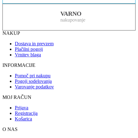
VARNO
nakupovanje
NAKUP
Dostava in prevzem
Plačilni pogoji
Vrnitev blaga
INFORMACIJE
Pomoč pri nakupu
Pogoji sodelovanja
Varovanje podatkov
MOJ RAČUN
Prijava
Registracija
Košarica
O NAS