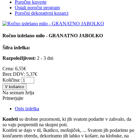
Poročne kuverte
Ostali poročni program
Poročni dekorativni kozarci
Ročno izdelano milo - GRANATNO JABOLKO
Šifra izdelka:
Razpoložljivost:
2 - 3 dni
Cena:
6,55€
Brez DDV: 5,37€
Količina:
V košarico
Na seznam želja
Primerjajte
Opis izdelka
Konfeti
so drobne pozornosti, ki jih svatom podarite v zahvalo, da
so vaju pospremili na skupni poti.
Konfeti se dajo v til, škatlico, mošnjiček, ... Svatom jih podarimo po
končanem obredu, dekoriramo jih lahko v košare, na klobuke, na