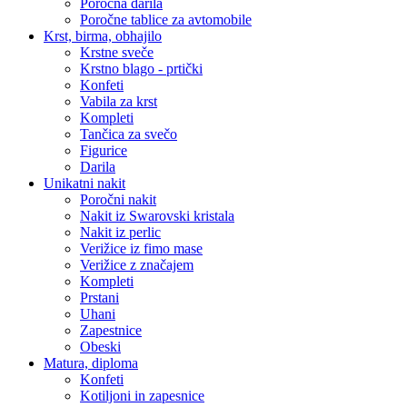
Poročna darila
Poročne tablice za avtomobile
Krst, birma, obhajilo
Krstne sveče
Krstno blago - prtički
Konfeti
Vabila za krst
Kompleti
Tančica za svečo
Figurice
Darila
Unikatni nakit
Poročni nakit
Nakit iz Swarovski kristala
Nakit iz perlic
Verižice iz fimo mase
Verižice z značajem
Kompleti
Prstani
Uhani
Zapestnice
Obeski
Matura, diploma
Konfeti
Kotiljoni in zapesnice