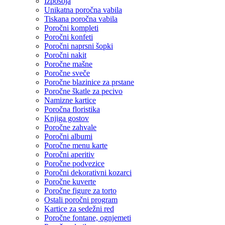
Izposoja
Unikatna poročna vabila
Tiskana poročna vabila
Poročni kompleti
Poročni konfeti
Poročni naprsni šopki
Poročni nakit
Poročne mašne
Poročne sveče
Poročne blazinice za prstane
Poročne škatle za pecivo
Namizne kartice
Poročna floristika
Knjiga gostov
Poročne zahvale
Poročni albumi
Poročne menu karte
Poročni aperitiv
Poročne podvezice
Poročni dekorativni kozarci
Poročne kuverte
Poročne figure za torto
Ostali poročni program
Kartice za sedežni red
Poročne fontane, ognjemeti