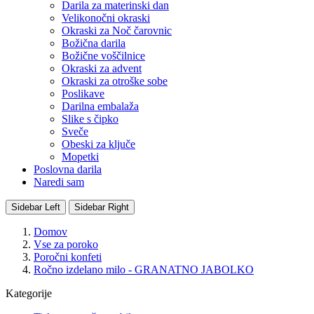
Darila za materinski dan
Velikonočni okraski
Okraski za Noč čarovnic
Božična darila
Božične voščilnice
Okraski za advent
Okraski za otroške sobe
Poslikave
Darilna embalaža
Slike s čipko
Sveče
Obeski za ključe
Mopetki
Poslovna darila
Naredi sam
Sidebar Left
Sidebar Right
Domov
Vse za poroko
Poročni konfeti
Ročno izdelano milo - GRANATNO JABOLKO
Kategorije