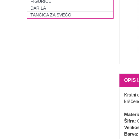
FIGURICE
DARILA
TANČICA ZA SVEČO
OPIS 
Krstni 
krščen
Materi
Šifra:
C
Velikos
Barva