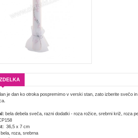
IZDELKA
dan je dan ko otroka pospremimo v verski stan, zato izberite svečo in
ca.
al:
bela debela sveča, razni dodatki - roza rožice, srebrni križ, roza pen
P158
t:
36,5 x 7 cm
:
bela, roza, srebrna