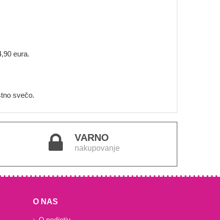
.
4,90 eura.
stno svečo.
VARNO
nakupovanje
O NAS
O podjetju