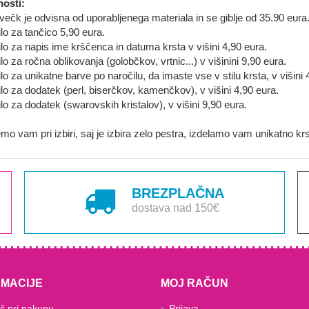
osti:
ečk je odvisna od uporabljenega materiala in se giblje od 35.90 eura
lo za tančico 5,90 eura.
lo za napis ime krščenca in datuma krsta v višini 4,90 eura.
lo za ročna oblikovanja (golobčkov, vrtnic...) v višinini 9,90 eura.
lo za unikatne barve po naročilu, da imaste vse v stilu krsta, v višini 
lo za dodatek (perl, biserčkov, kamenčkov), v višini 4,90 eura.
lo za dodatek (swarovskih kristalov), v višini 9,90 eura.
mo vam pri izbiri, saj je izbira zelo pestra, izdelamo vam unikatno kr
BREZPLAČNA
dostava nad 150€
RMACIJE
MOJ RAČUN
 pri nakupu
Prijava