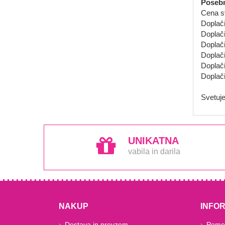
Posebn
Cena sv
Doplači
Doplači
Doplači
Doplači
Doplači
Doplači
Svetuje
UNIKATNA
vabila in darila
NAKUP
INFO
Dostava in prevzem
Pomoč