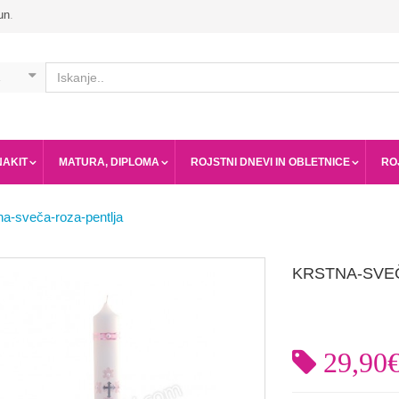
un
.
NAKIT
MATURA, DIPLOMA
ROJSTNI DNEVI IN OBLETNICE
RO
na-sveča-roza-pentlja
KRSTNA-SVE
29,90