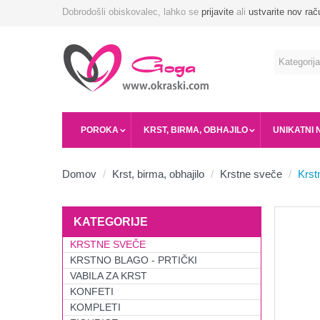
Dobrodošli obiskovalec, lahko se
prijavite
ali
ustvarite nov rač
POROKA
KRST, BIRMA, OBHAJILO
UNIKATNI 
Domov
Krst, birma, obhajilo
Krstne sveče
Krst
KATEGORIJE
KRSTNE SVEČE
KRSTNO BLAGO - PRTIČKI
VABILA ZA KRST
KONFETI
KOMPLETI