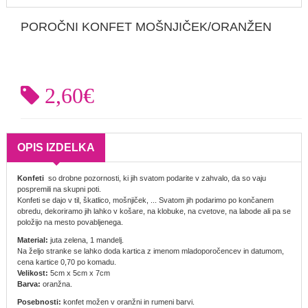
POROČNI KONFET MOŠNJIČEK/ORANŽEN
2,60€
OPIS IZDELKA
Konfeti
so drobne pozornosti, ki jih svatom podarite v zahvalo, da so vaju
pospremili na skupni poti.
Konfeti se dajo v til, škatlico, mošnjiček, ... Svatom jih podarimo po končanem
obredu, dekoriramo jih lahko v košare, na klobuke, na cvetove, na labode ali pa se
položijo na mesto povabljenega.
Material:
juta zelena, 1 mandelj.
Na željo stranke se lahko doda kartica z imenom mladoporočencev in datumom,
cena kartice 0,70 po komadu.
Velikost:
5cm x 5cm x 7cm
Barva:
oranžna.
Posebnosti:
konfet možen v oranžni in rumeni barvi.