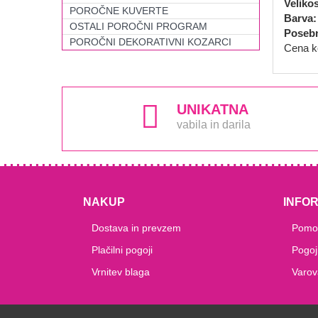
Veliko
POROČNE KUVERTE
Barva:
OSTALI POROČNI PROGRAM
Posebn
POROČNI DEKORATIVNI KOZARCI
Cena ko
UNIKATNA
vabila in darila
NAKUP
INFO
Dostava in prevzem
Pomoč
Plačilni pogoji
Pogoj
Vrnitev blaga
Varov