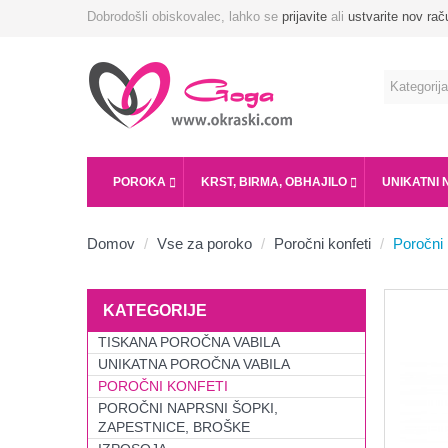
Dobrodošli obiskovalec, lahko se
prijavite
ali
ustvarite nov rač
POROKA
KRST, BIRMA, OBHAJILO
UNIKATNI 
Domov
Vse za poroko
Poročni konfeti
Poročni 
KATEGORIJE
TISKANA POROČNA VABILA
UNIKATNA POROČNA VABILA
POROČNI KONFETI
POROČNI NAPRSNI ŠOPKI,
ZAPESTNICE, BROŠKE