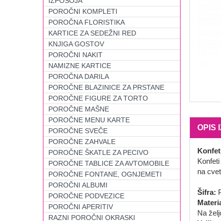
IZPOSOJA
POROČNI KOMPLETI
POROČNA FLORISTIKA
KARTICE ZA SEDEŽNI RED
KNJIGA GOSTOV
POROČNI NAKIT
NAMIZNE KARTICE
POROČNA DARILA
POROČNE BLAZINICE ZA PRSTANE
POROČNE FIGURE ZA TORTO
POROČNE MAŠNE
POROČNE MENU KARTE
OPIS 
POROČNE SVEČE
POROČNE ZAHVALE
Konfet
POROČNE ŠKATLE ZA PECIVO
Konfeti
POROČNE TABLICE ZA AVTOMOBILE
na cvet
POROČNE FONTANE, OGNJEMETI
POROČNI ALBUMI
Šifra:
P
POROČNE PODVEZICE
Materi
POROČNI APERITIV
Na žel
RAZNI POROČNI OKRASKI