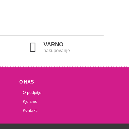
VARNO
nakupovanje
O NAS
O podjetju
Kje smo
Kontakti