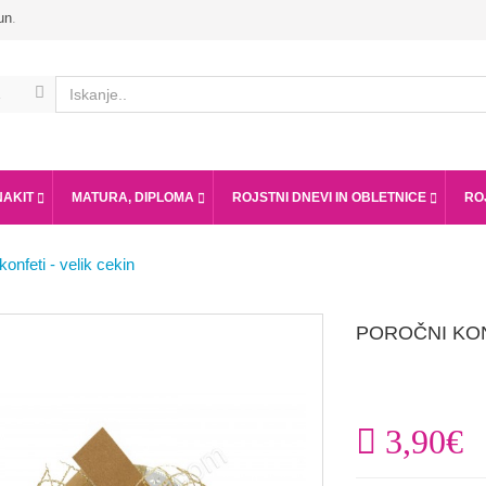
un
.
NAKIT
MATURA, DIPLOMA
ROJSTNI DNEVI IN OBLETNICE
RO
konfeti - velik cekin
POROČNI KON
3,90€