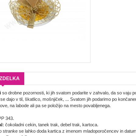
IZDELKA
i
so drobne pozornosti, ki jih svatom podarite v zahvalo, da so vaju po
 se dajo v til, škatlico, mošnjiček, ... Svatom jih podarimo po konča
ove, na labode ali pa se položijo na mesto povabljenega.
P 343.
al:
čokoladni cekin, tanek trak, debel trak, kartoca.
jo stranke se lahko doda kartica z imenom mladoporočencev in datu